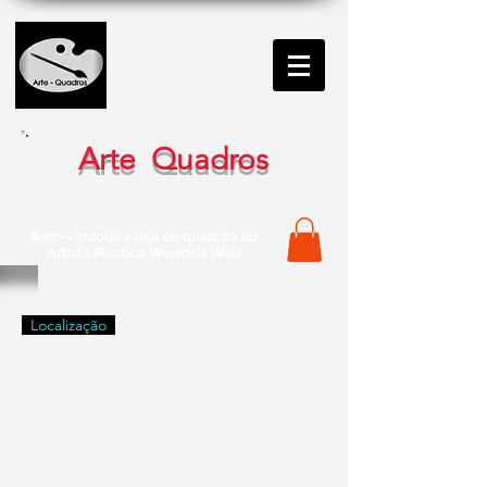
Arte Quadros
Bem-vindo(a) a loja de quadros do
Artista Plástico Wendell Well
Localização