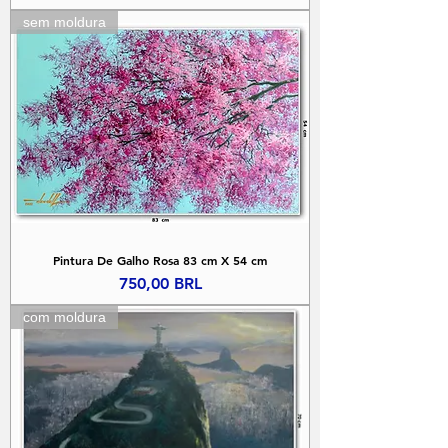
sem moldura
Pintura De Galho Rosa 83 cm X 54 cm
Precio
750,00 BRL
com moldura