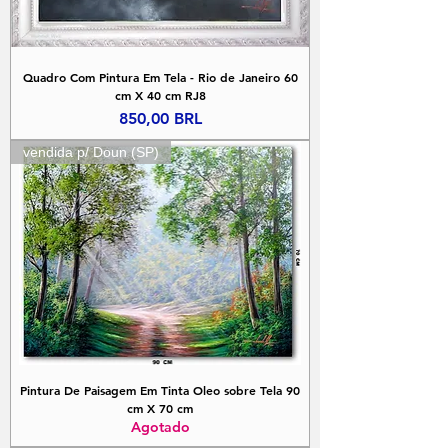
Quadro Com Pintura Em Tela - Rio de Janeiro 60
cm X 40 cm RJ8
Precio
850,00 BRL
vendida p/ Doun (SP)
Pintura De Paisagem Em Tinta Oleo sobre Tela 90
cm X 70 cm
Agotado