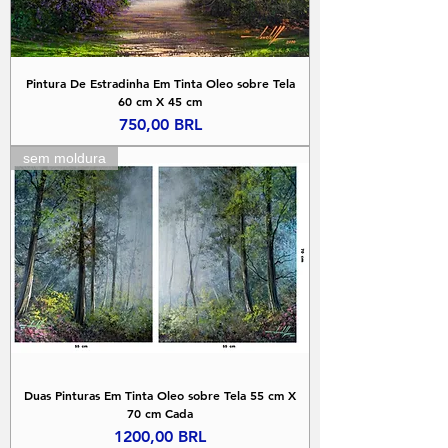
Pintura De Estradinha Em Tinta Oleo sobre Tela
60 cm X 45 cm
Precio
750,00 BRL
sem moldura
Duas Pinturas Em Tinta Oleo sobre Tela 55 cm X
70 cm Cada
Precio
1200,00 BRL