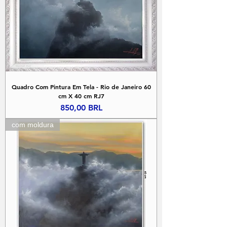
Quadro Com Pintura Em Tela - Rio de Janeiro 60
cm X 40 cm RJ7
Precio
850,00 BRL
com moldura