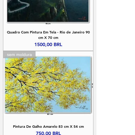
Quadro Com Pintura Em Tela - Rio de Janeiro 90
cm X 70 cm
Precio
1500,00 BRL
sem moldura
Pintura De Galho Amarelo 83 cm X 54 cm
Precio
750,00 BRL