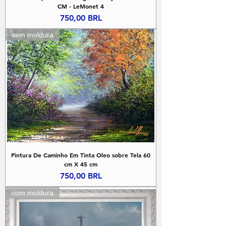
CM - LeMonet 4
Precio
750,00 BRL
sem moldura
Pintura De Caminho Em Tinta Oleo sobre Tela 60
cm X 45 cm
Precio
750,00 BRL
com moldura