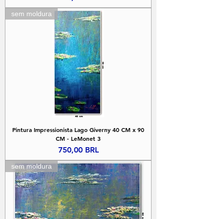
sem moldura
Pintura Impressionista Lago Giverny 40 CM x 90
CM - LeMonet 3
Precio
750,00 BRL
sem moldura