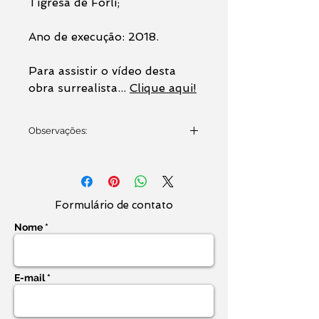
Tigresa de Forli;
Ano de execução: 2018.
Para assistir o vídeo desta
obra surrealista...
Clique aqui!
Observações:
Tela enviada enrolada. Não
acompanha moldura, que
poderá ser adquirida
posteriormente em uma
Formulário de contato
molduraria de sua preferência.
Nome *
Obra de arte original e exclusiva
- Acompanha certificado de
E-mail *
autenticidade padrão do artista
plástico.