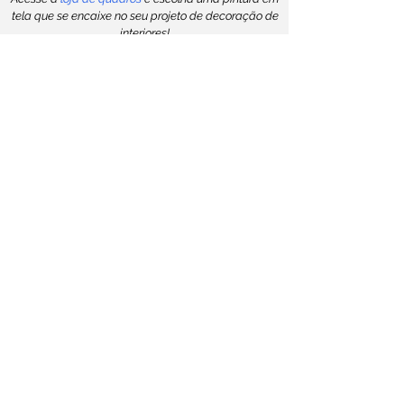
tela que se encaixe no seu projeto de decoração de
interiores!
Nesta loja de quadros você tem a transparência de
adquirir uma tela original pintada a mão direto com o
artista plástico,
com preço de atelier e certificado de autenticidade
padrão.
Você investe em uma obra de arte com a certeza de
ter agregado valor a sua decoração.
Uma obra de arte exclusiva faz toda a diferença.
CONTATO
E-mail 1:
w311@outlook.com
E-mail 2:
artequadros@outlook.com.br
Whatsapp ou Telegram:
(35) 99127 2880