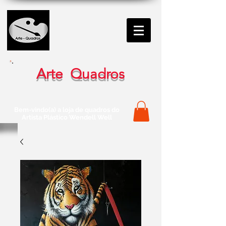
Arte Quadros
Bem-vindo(a) a loja de quadros do
Artista Plástico Wendell Well