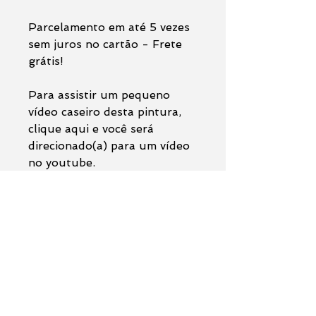
Parcelamento em até 5 vezes
sem juros no cartão - Frete
grátis!
Para assistir um pequeno
vídeo caseiro desta pintura,
clique aqui e você será
direcionado(a) para um vídeo
no youtube.
Observações:
O anúncio se trata da venda da
pintura original
com moldura
caixa alta
branca ou preta (caso
prefira).
Formulário de contato
Nome *
O quadro chega pronto
para ser