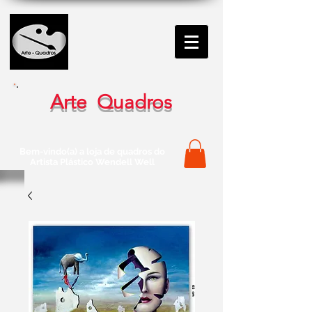
Arte Quadros
Bem-vindo(a) a loja de quadros do
Artista Plástico Wendell Well