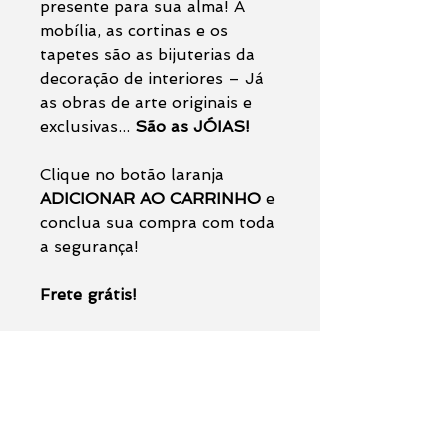
presente para sua alma! A
mobília, as cortinas e os
tapetes são as bijuterias da
decoração de interiores – Já
as obras de arte originais e
exclusivas...
São as JÓIAS!
Clique no botão laranja
ADICIONAR AO CARRINHO
e
conclua sua compra com toda
a segurança!
Frete grátis!
Na primeira foto deste
anúncio é uma foto da área
total do quadro considerando
uma moldura branca, a
segunda foto é a simulação