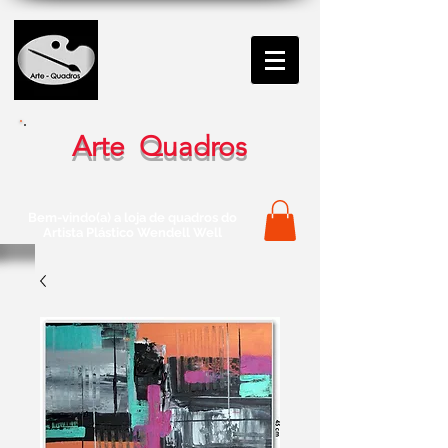
Arte Quadros
Bem-vindo(a) a loja de quadros do
Artista Plástico Wendell Well