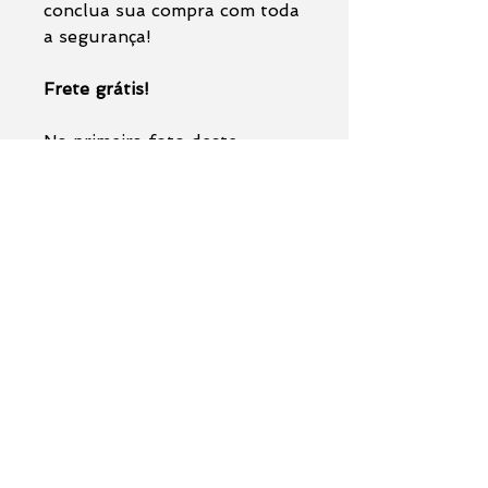
conclua sua compra com toda
a segurança!
Frete grátis!
Na primeira foto deste
anúncio é uma foto da área
total da pintura para o
quadro na horizontal, na
segunda foto é o quadro na
vertical.
Observações:
O anúncio se trata da venda da
pintura original (
não
acompanha moldura
).
Formulário de contato
Tela enviada enrolada
- Sendo
Nome *