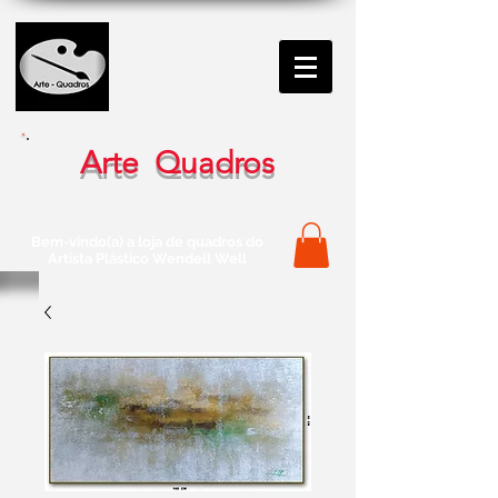
Arte Quadros
Bem-vindo(a) a loja de quadros do
Artista Plástico Wendell Well