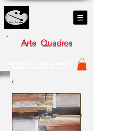
Arte Quadros
Bem-vindo(a) a loja de quadros do
Artista Plástico Wendell Well