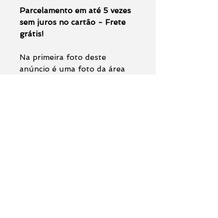
Parcelamento em até 5 vezes
sem juros no cartão - Frete
grátis!
Na primeira foto deste
anúncio é uma foto da área
total da pintura, a foto 2 é
uma simulação do quadro
pendurado em uma sala, as
fotos 3 e 4 são do perfil e as
demais fotos são de detalhes
da obra.
Observações:
O anúncio se trata da venda da
pintura original (
não
acompanha moldura
).